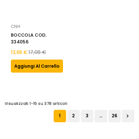
CNH
BOCCOLA COD.
334056
Prezzo
13,66 €
17,08 €
normale
Aggiungi Al Carrello
Visualizzati 1-15 su 378 articoli
1
2
3
…
26
