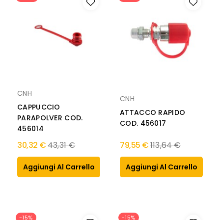
CNH
CNH
CAPPUCCIO
ATTACCO RAPIDO
PARAPOLVER COD.
COD. 456017
456014
Prezzo
Prezzo
30,32 €
43,31 €
79,55 €
113,64 €
normale
normale
Aggiungi Al Carrello
Aggiungi Al Carrello
-15%
-15%