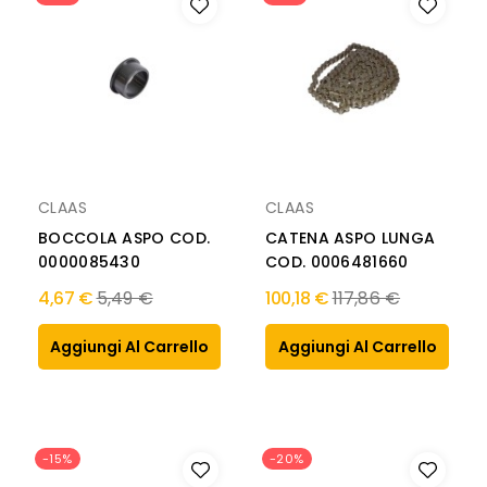
CLAAS
CLAAS
BOCCOLA ASPO COD.
CATENA ASPO LUNGA
0000085430
COD. 0006481660
Prezzo
Prezzo
4,67 €
5,49 €
100,18 €
117,86 €
normale
normale
Aggiungi Al Carrello
Aggiungi Al Carrello
-15%
-20%