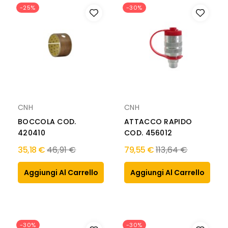
-25%
-30%
CNH
CNH
BOCCOLA COD.
ATTACCO RAPIDO
420410
COD. 456012
Prezzo
Prezzo
35,18 €
46,91 €
79,55 €
113,64 €
normale
normale
Aggiungi Al Carrello
Aggiungi Al Carrello
-30%
-30%