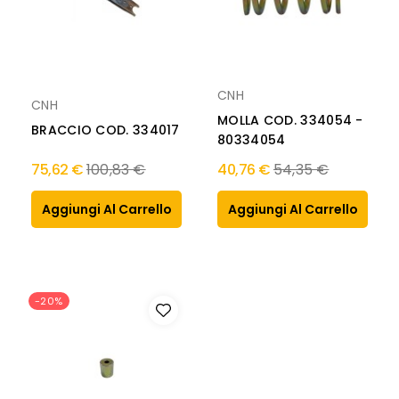
CNH
CNH
MOLLA COD. 334054 -
BRACCIO COD. 334017
80334054
Prezzo
Prezzo
75,62 €
100,83 €
40,76 €
54,35 €
normale
normale
Aggiungi Al Carrello
Aggiungi Al Carrello
-20%