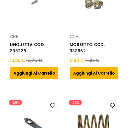
CNH
CNH
LINGUETTA COD.
MORSETTO COD.
333228
333962
Prezzo
Prezzo
10,20 €
12,75 €
5,90 €
7,38 €
normale
normale
Aggiungi Al Carrello
Aggiungi Al Carrello
-25%
-25%