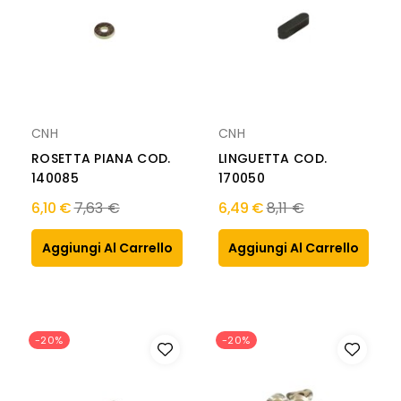
CNH
CNH
LINGUETTA COD.
ROSETTA PIANA COD.
170050
140085
Prezzo
Prezzo
6,10 €
7,63 €
6,49 €
8,11 €
normale
normale
Aggiungi Al Carrello
Aggiungi Al Carrello
-20%
-20%